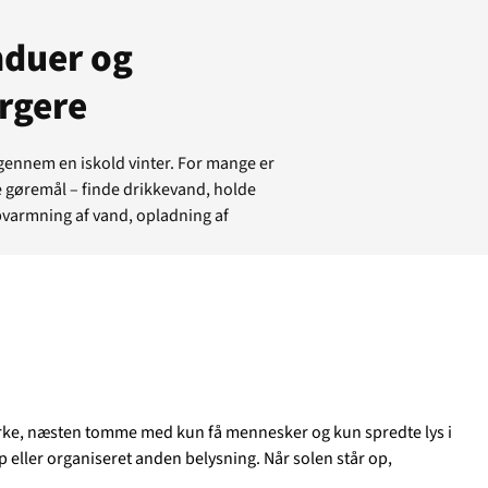
nduer og
orgere
gennem en iskold vinter. For mange er
 gøremål – finde drikkevand, holde
pvarmning af vand, opladning af
tuelt
ørke, næsten tomme med kun få mennesker og kun spredte lys i
op eller organiseret anden belysning. Når solen står op,