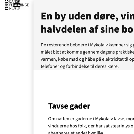
En by uden døre, vi
halvdelen af sine b
De resterende beboere i Mykolaiv kæmper sig 
målet blot at komme gennem dagens praktiske
varmen, købe mad og håbe på elektricitet til o
telefoner og forbindelse til deres kære.
Tavse gader
Ak
Om natten er gaderne i Mykolaiv tavse, m
vinduerne hos folk, der har sat stearinlys 
åbenbares et andet bymiljø.