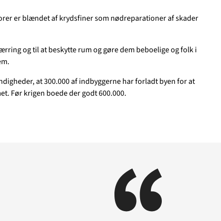
Støt
torer er blændet af krydsfiner som nødreparationer af skader
Temaer i fokus
GAZA
KVINDER
UKRAINE
NØDH
pærring og til at beskytte rum og gøre dem beboelige og folk i
m os
em.
MINERYDNING
KLIMA
BØRN
digheder, at 300.000 af indbyggerne har forladt byen for at
met. Før krigen boede der godt 600.000.