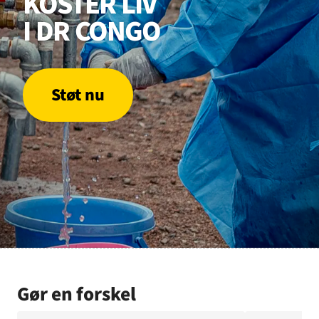
KOSTER LIV
GAZA
KVINDER
UKRAINE
NØDHJÆLP
SUDAN
I DR CONGO
MINERYDNING
KLIMA
BØRN
Støt nu
Gør en forskel