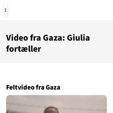
Aktuelt
Video fra Gaza: Giulia
fortæller
Støt
Om os
Feltvideo fra Gaza
Temaer i fokus