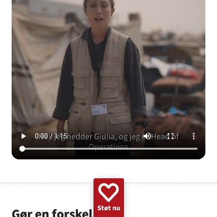
GAZA
KVINDER
UKRAINE
NØDHJÆLP
SUDAN
MINERYDNING
KLIMA
BØRN
Støt nu
Gør en forskel