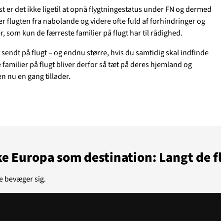
st er det ikke ligetil at opnå flygtningestatus under FN og dermed
Støt
er flugten fra nabolande og videre ofte fuld af forhindringer og
 som kun de færreste familier på flugt har til rådighed.
Temaer i fokus
GAZA
KVINDER
UKRAINE
NØDH
e sendt på flugt – og endnu større, hvis du samtidig skal indfinde
m os
MINERYDNING
KLIMA
BØRN
e familier på flugt bliver derfor så tæt på deres hjemland og
n nu en gang tillader.
ke Europa som destination: Langt de f
ge bevæger sig.