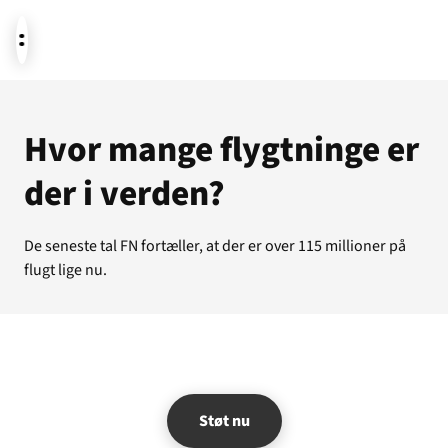
Aktuelt
Hvor mange flygtninge er
der i verden?
Støt
De seneste tal FN fortæller, at der er over 115 millioner på
flugt lige nu.
Om os
Støt nu
Temaer i fokus