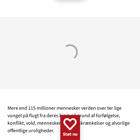
GAZA
KVINDER
UKRAINE
NØDHJÆLP
SUDAN
MINERYDNING
KLIMA
BØRN
Mere end 115 millioner mennesker verden over ter lige
vunget på flugt fra deres hjem på grund af forfølgelse,
konflikt, vold, menneskerettighedskrænkelser og alvorlige
offentlige uroligheder.
Støt nu