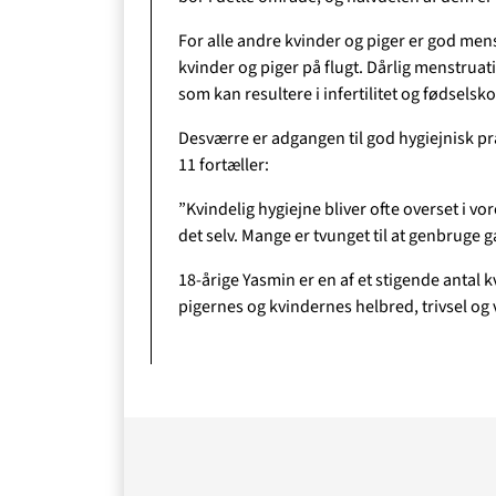
For alle andre kvinder og piger er god men
kvinder og piger på flugt. Dårlig menstruat
som kan resultere i infertilitet og fødselsk
O
Desværre er adgangen til god hygiejnisk p
11 fortæller:
”Kvindelig hygiejne bliver ofte overset i vore
det selv. Mange er tvunget til at genbruge 
18-årige Yasmin er en af et stigende antal k
pigernes og kvindernes helbred, trivsel og