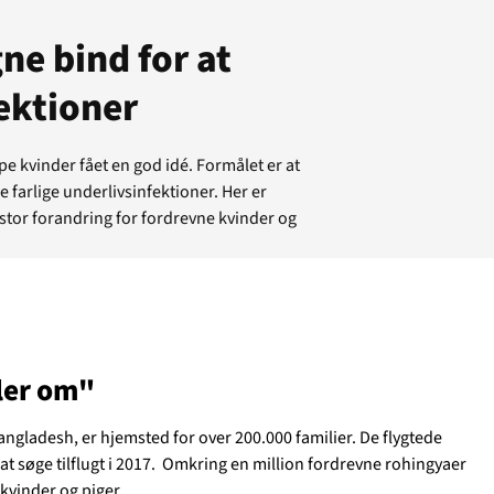
ne bind for at
fektioner
pe kvinder fået en god idé. Formålet er at
farlige underlivsinfektioner. Her er
stor forandring for fordrevne kvinder og
aler om"
tuelt
Bangladesh, er hjemsted for over 200.000 familier. De flygtede
 søge tilflugt i 2017. Omkring en million fordrevne rohingyaer
kvinder og piger.