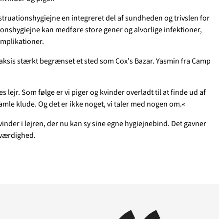
Støt
struationshygiejne en integreret del af sundheden og trivslen for
ionshygiejne kan medføre store gener og alvorlige infektioner,
Temaer i fokus
omplikationer.
GAZA
KVINDER
UKRAINE
NØDH
m os
raksis stærkt begrænset et sted som Cox's Bazar. Yasmin fra Camp
MINERYDNING
KLIMA
BØRN
s lejr. Som følge er vi piger og kvinder overladt til at finde ud af
gamle klude. Og det er ikke noget, vi taler med nogen om.«
vinder i lejren, der nu kan sy sine egne hygiejnebind. Det gavner
 værdighed.