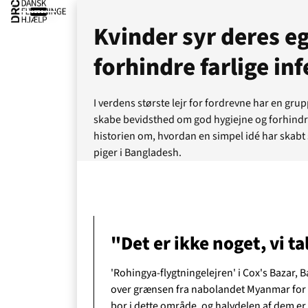
Kvinder syr deres eg
forhindre farlige in
I verdens største lejr for fordrevne har en grup
skabe bevidsthed om god hygiejne og forhindre 
historien om, hvordan en simpel idé har skabt 
piger i Bangladesh.
"Det er ikke noget, vi t
Ak
'Rohingya-flygtningelejren' i Cox's Bazar, 
over grænsen fra nabolandet Myanmar for at
bor i dette område, og halvdelen af dem er 