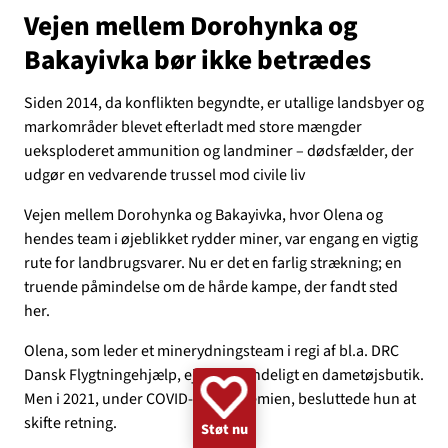
Vejen mellem Dorohynka og
GAZA
KVINDER
UKRAINE
NØDHJÆLP
SUDAN
Bakayivka bør ikke betrædes
MINERYDNING
KLIMA
BØRN
Siden 2014, da konflikten begyndte, er utallige landsbyer og
markområder blevet efterladt med store mængder
ueksploderet ammunition og landminer – dødsfælder, der
udgør en vedvarende trussel mod civile liv
Vejen mellem Dorohynka og Bakayivka, hvor Olena og
hendes team i øjeblikket rydder miner, var engang en vigtig
rute for landbrugsvarer. Nu er det en farlig strækning; en
truende påmindelse om de hårde kampe, der fandt sted
her.
Olena, som leder et minerydningsteam i regi af bl.a. DRC
Dansk Flygtningehjælp, ejede oprindeligt en dametøjsbutik.
Men i 2021, under COVID-19-pandemien, besluttede hun at
skifte retning.
Støt nu