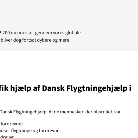
502.200 mennesker gennem vores globale
 bliver dog fortsat dybere og mere
fik hjælp af Dansk Flygtningehjælp i
 Dansk Flygtningehjælp. Af de mennesker, der blev nået, var
tuelt
t fordrevne)
huser flygtninge og fordrevne
rdrevet