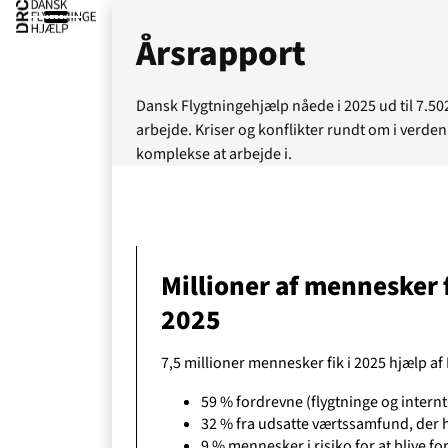
Årsrapport
Dansk Flygtningehjælp nåede i 2025 ud til 7.
arbejde. Kriser og konflikter rundt om i verden
komplekse at arbejde i.
Millioner af mennesker 
2025
7,5 millioner mennesker fik i 2025 hjælp af
Ak
59 % fordrevne (flygtninge og intern
32 % fra udsatte værtssamfund, der 
9 % mennesker i risiko for at blive fo