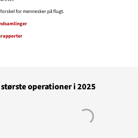
Støt
n forskel for mennesker på flugt.
Temaer i fokus
indsamlinger
GAZA
KVINDER
UKRAINE
NØDH
m os
srapporter
MINERYDNING
KLIMA
BØRN
største operationer i 2025